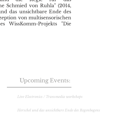
ine Schmied von Ruhla" (2014,
und das unsichtbare Ende des
nzeption von multisensorischen
es WissKomm-Projekts "Die
Upc
oming Events:
Musik und Kunstschule Osnabrück
Live Electronics / Transmedia workshops
12
. Juni 2023
Herschel und das unsichtbare Ende des Regenbogens
21. Oktober 2023 S
ternwarte (Wien)
3. November 2023 Otto-Mauer-Zentrum
17. November 2023 S
ternwarte (Wien)