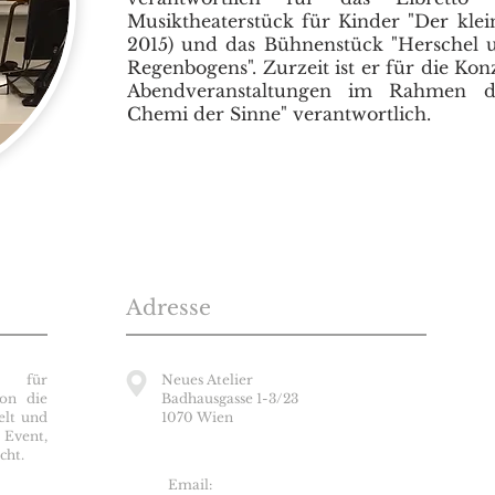
Musiktheaterstück für Kinder "Der kle
2015) und das Bühnenstück "Herschel 
Regenbogens". Zurzeit ist er für die Ko
Abendveranstaltungen im Rahmen d
Chemi der Sinne" verantwortlich.
Adresse
 für
Neues Atelier
ion die
Badhausgasse 1-3/23
elt und
1070 Wien
Event,
cht.
✉
Email: