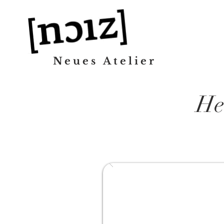
Neues Atelier
He