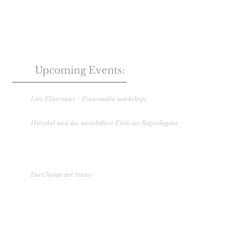
Upc
oming Events:
Musik und Kunstschule Osnabrück
Live Electronics / Transmedia workshops
12
. Juni 2023
Herschel und das unsichtbare Ende des Regenbogens
21. Oktober 2023 S
ternwarte (Wien)
3. November 2023 Otto-Mauer-Zentrum
17. November 2023 S
ternwarte (Wien)
Lange Nacht der Forschung 2024
Die Chemie der Sinne
24. Mai 2024