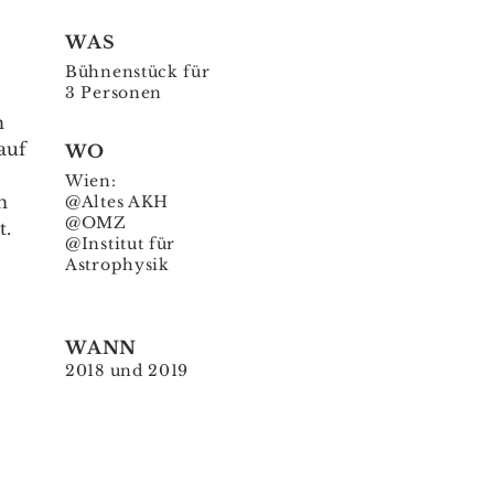
WAS
Bühnenstück für
3 Personen
h
auf
WO
Wien:
n
@Altes AKH
@OMZ
t.
@Institut für
Astrophysik
WANN
2018 und 2019