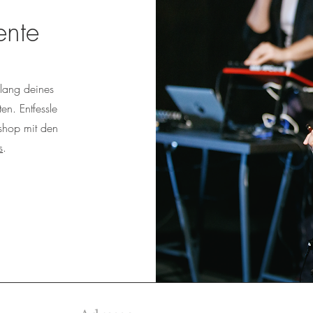
ent
e
Klang deines
en. Entfessle
kshop mit den
s
.