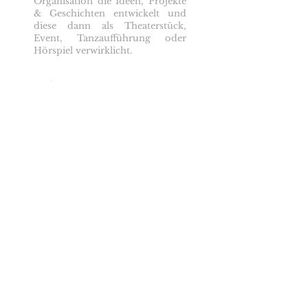
Organisation die Ideen, Projekte
& Geschichten entwickelt und
diese dann als Theaterstück,
Event, Tanzaufführung oder
Hörspiel verwirklicht.
Adresse
Neues Atelier
Badhausgasse 1-3/23
1070 Wien
✉
Email:
mail.neuesatelier@gmail.com
© 2023 Neues Atelier
Upc
oming Events: