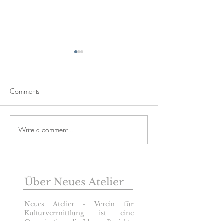
«für Elise»
Comments
Helle Momente
Write a comment...
Über Neues Atelier
Neues Atelier - Verein für
Kulturvermittlung ist eine