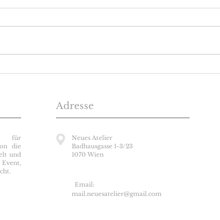
«für Elise»
Hell
Adresse
 für
Neues Atelier
ion die
Badhausgasse 1-3/23
elt und
1070 Wien
Event,
cht.
✉
Email:
mail.neuesatelier@gmail.com