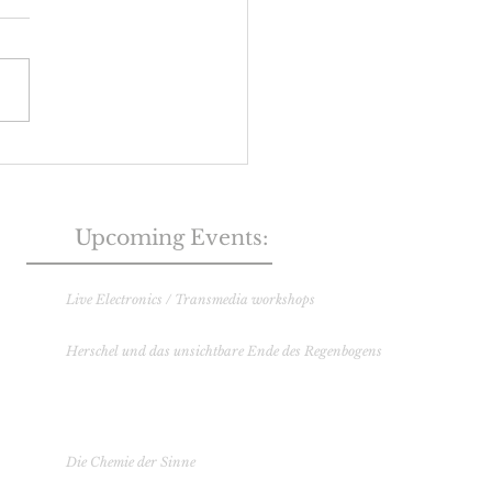
e Momente
Upc
oming Events:
Musik und Kunstschule Osnabrück
Live Electronics / Transmedia workshops
12
. Juni 2023
Herschel und das unsichtbare Ende des Regenbogens
21. Oktober 2023 S
ternwarte (Wien)
3. November 2023 Otto-Mauer-Zentrum
17. November 2023 S
ternwarte (Wien)
Lange Nacht der Forschung 2024
Die Chemie der Sinne
24. Mai 2024